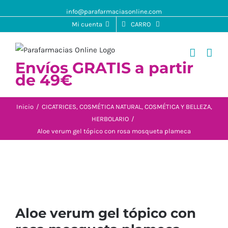
info@parafarmaciasonline.com
Mi cuenta
CARRO
Envíos GRATIS a partir
de 49€
Inicio
/
CICATRICES
,
COSMÉTICA NATURAL
,
COSMÉTICA Y BELLEZA
,
HERBOLARIO
/
Aloe verum gel tópico con rosa mosqueta plameca
Aloe verum gel tópico con