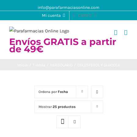
info@parafarmaciasonline.com
Mi cuenta
CARRO
Envíos GRATIS a partir
de 49€
Inicio
/
Tienda
/
HERBOLARIO
/
COLESTEROL Y GLUCOSA
Ordena por
Fecha
Mostrar
25 productos