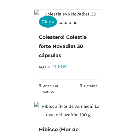
¡Oferta!
Colesterol Colestia
forte Novadiet 30
cápsulas
11,50
€
14,60
€
Añadir al
Detalles
carrito
Hibisco (Flor de