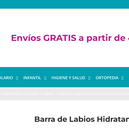
Envíos GRATIS a partir de
OLARIO
INFANTIL
HIGIENE Y SALUD
ORTOPEDIA
COSMÉTICA Y BELLEZA
/
LABIAL
/
Barra de Labios Hidratante Elisabeth Llor
Barra de Labios Hidratan