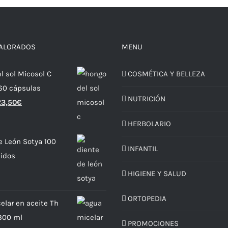
VALORADOS
MENU
l sol Micosol C
COSMÉTICA Y BELLEZA
 60 cápsulas
NUTRICIÓN
23,50
€
HERBOLARIO
e León Sotya 100
INFANTIL
idos
HIGIENE Y SALUD
ORTOPEDIA
elar en aceite Th
300 ml
PROMOCIONES