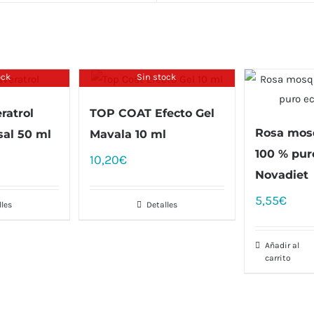
ock
Sin stock
ratrol
TOP COAT Efecto Gel
Rosa mos
sal 50 ml
Mavala 10 ml
100 % pur
10,20
€
Novadiet
5,55
€
lles
Detalles
Añadir al
carrito