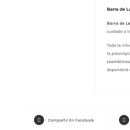
Barra de L
Barra de La
cuidado a t
Toda la inf
la prescrip
cosmético
dependerá d
Compartir En Facebook