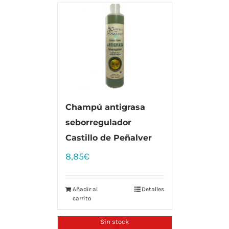
Champú antigrasa
seborregulador
Castillo de Peñalver
8,85
€
Añadir al
Detalles
carrito
Sin stock