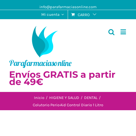
info@parafarmaciasonline.com
Mi cuenta
CARRO
Envíos GRATIS a partir
de 49€
Inicio
/
HIGIENE Y SALUD
/
DENTAL
/
Colutorio Perio·Aid Control Diario 1 Litro