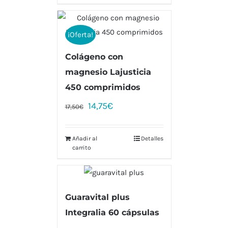
¡Oferta!
Colágeno con
magnesio Lajusticia
450 comprimidos
14,75
€
17,50
€
Añadir al
Detalles
carrito
Guaravital plus
Integralia 60 cápsulas