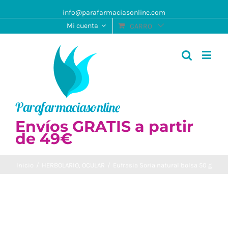
info@parafarmaciasonline.com
Mi cuenta
CARRO
Envíos GRATIS a partir
de 49€
Inicio
/
HERBOLARIO
,
OCULAR
/
Eufrasia Soria natural bolsa 50 g