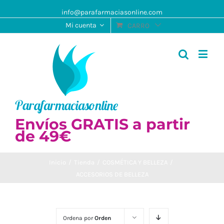
info@parafarmaciasonline.com
Mi cuenta
CARRO
Envíos GRATIS a partir
de 49€
Inicio
/
Tienda
/
COSMÉTICA Y BELLEZA
/
ACCESORIOS DE BELLEZA
Ordena por
Orden