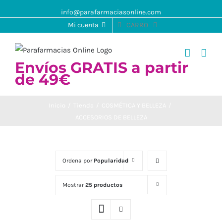
info@parafarmaciasonline.com
Mi cuenta
CARRO
Envíos GRATIS a partir
de 49€
Inicio
/
Tienda
/
COSMÉTICA Y BELLEZA
/
ACCESORIOS DE BELLEZA
Ordena por
Popularidad
Mostrar
25 productos