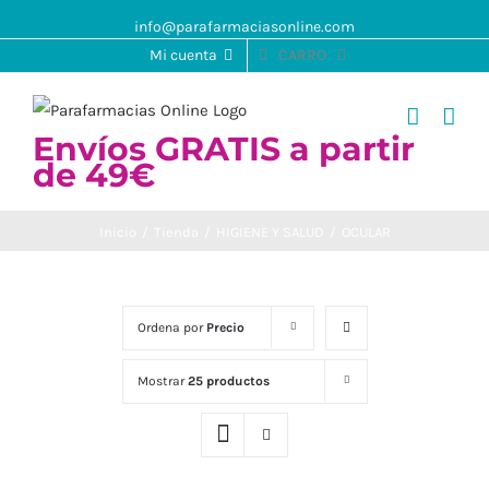
info@parafarmaciasonline.com
Mi cuenta
CARRO
Envíos GRATIS a partir
de 49€
Inicio
/
Tienda
/
HIGIENE Y SALUD
/
OCULAR
Ordena por
Precio
Mostrar
25 productos